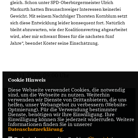
gleich. Schon unter SPD-Oberbürgermeister Ulrich
Markurth hatten Braunschweiger Interessen keinerlei
Gewicht. Mit seinem Nachfolger Thorsten Kornblum setzt
sich diese Entwicklung leider konsequent fort. Natürlich
bleibt abzuwarten, wie der Koalitionsvertrag abgearbeitet
wird, aber mir schwant Böses für die nächsten fünf
Jahre“, beendet Köster seine Einschätzung.
08.11.2022, 09:00 Uhr
Cookie Hinweis
Diese Webseite verwendet Cookies, die notwendig
sind, um die Webseite zu nutzen. Weiterhin
verwenden wir Dienste von Drittanbietern, die uns
Internetseite der CDU-Fraktion im Rat der Stadt
helfen, unser Webangebot zu verbessern (Website-
Braunschweig, mit aktuellen Informationen rund
Optmierung). Für die Verwendung bestimmter
Dienste, benötigen wir Ihre Einwilligung. Ihre
um die Kommunalpolitik in der zweitgrößten Stadt
Einwilligung können Sie jederzeit widerrufen. Weitere
Niedersachsens.
Informationen finden Sie in unserer
Datenschutzerklärung
.