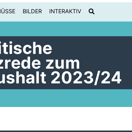
HÜSSE
BILDER
INTERAKTIV
itische
zrede zum
ushalt 2023/24