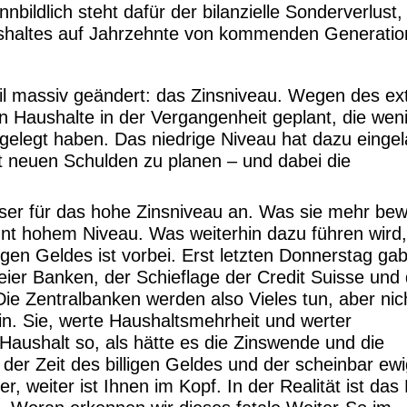
ildlich steht dafür der bilanzielle Sonderverlust,
shaltes auf Jahrzehnte von kommenden Generati
eil massiv geändert: das Zinsniveau. Wegen des e
n Haushalte in der Vergangenheit geplant, die wen
 gelegt haben. Das niedrige Niveau hat dazu einge
t neuen Schulden zu planen – und dabei die
er für das hohe Zinsniveau an. Was sie mehr bewe
ohnt hohem Niveau. Was weiterhin dazu führen wird
ligen Geldes ist vorbei. Erst letzten Donnerstag ga
zweier Banken, der Schieflage der Credit Suisse und
Die Zentralbanken werden also Vieles tun, aber nic
in. Sie, werte Haushaltsmehrheit und werter
aushalt so, als hätte es die Zinswende und die
der Zeit des billigen Geldes und der scheinbar ewi
 weiter ist Ihnen im Kopf. In der Realität ist das