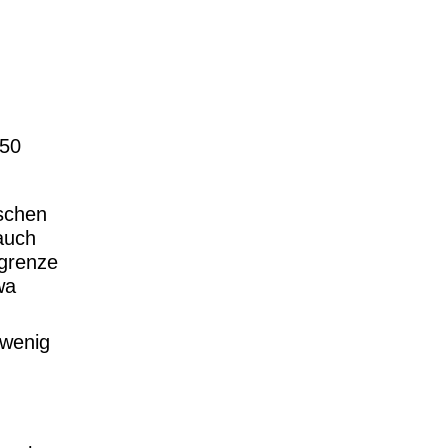
150
ischen
auch
lgrenze
wa
 wenig