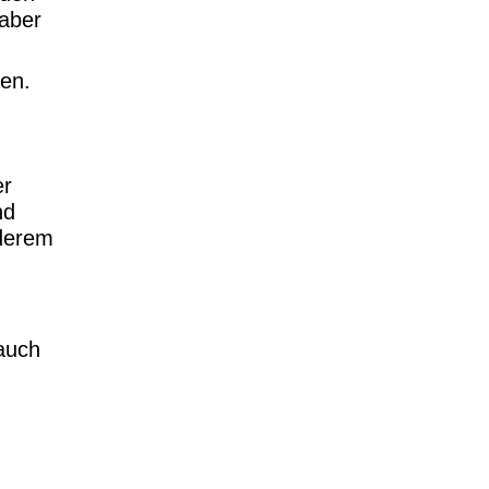
 aber
hen.
er
nd
nderem
 auch