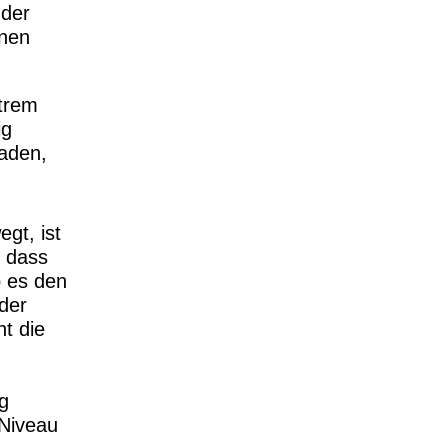
 der
onen
xtrem
ig
laden,
gt, ist
, dass
b es den
 der
ht die
g
 Niveau