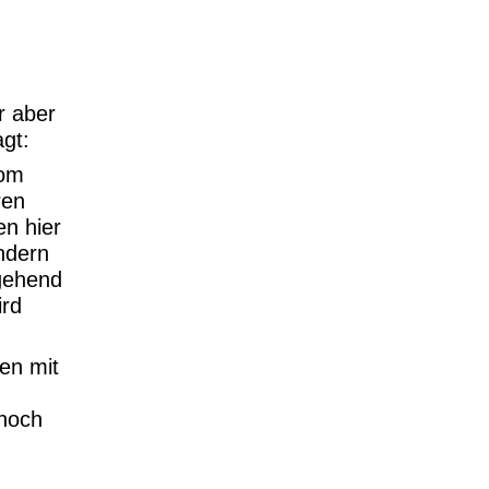
r aber
gt:
vom
ren
en hier
ndern
gehend
ird
en mit
 noch