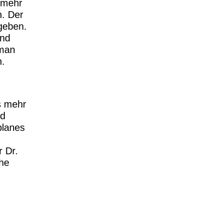
l mehr
h. Der
egeben.
end
 man
n.
ss mehr
nd
planes
r Dr.
öhe