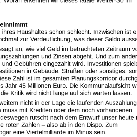
. Woran erkennen wir dieses fatale Weiter-So im
e einnimmt
ihres Haushaltes schon schlecht. Inzwischen ist e
Nochmal zur Verdeutlichung, was dieser Saldo aussa
esagt an, wie viel Geld im betrachteten Zeitraum 
rgungszahlungen und Zinsen abgeht. Und zum ande
n und Gebühren eingezahlt wird. Investitionen spiel
vestitionen in Gebäude, Straßen oder sonstiges, so
ese Zahl ist im gesamten Planungskorridor durch
des Jahr 45 Millionen Euro. Die Kommunalaufsicht w
ie Kritik wird nicht lange auf sich warten lassen.
 weitem nicht in der Lage die laufenden Auszahlung
n muss mit Krediten oder dem noch vorhandenen
 deswegen rutscht nach dem Entwurf unser heute
die roten Zahlen – also ab in den Dispo. Zum
gar eine Viertelmilliarde im Minus sein.