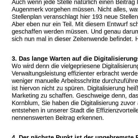
Auch wenn jede Stelle natürlich einen Beitrag le
Augenmerk vorgehen müssen. Nicht alles, was 
Stellenplan veranschlagt hier 193 neue Stelle
Aber eben nur ein Teil. Mit diesem Entwurf sc
geschaffen werden müssen. Und genau darum
sich nun mal in dieser Zeitenwende befindet.
3. Das lange Warten auf die Digitalisierung
Wo wird denn die vielgepriesene Digitalisierun
Verwaltungsleistung effizienter erbracht werden
weniger manuelle Arbeitsschritte durchzuführ
ist hiervon nicht zu spüren. Digitalisierung hei
Marketing zu schaffen. Geschweige denn, dass
Kornblum, Sie haben die Digitalisierung zuvo
entstehen in unserer Stadt die Effizienzvorteil
nennenswerten Beitrag erkennen.
4. Der nächste Punkt ist der ungebremste