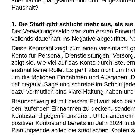
aber flacher, langsamer und dünner geworden
Haushalt?
1. Die Stadt gibt schlicht mehr aus, als si
Der Verwaltungssaldo war zum ersten Entwurf 
vollends dauerhaft ins Negative abgedriftet. 
Diese Kennzahl zeigt zum einen vereinfacht g
Konto für Personal, Dienstleistungen, Verso
zeigt sie, wie viel auf das Konto durch Steuer
erstmal keine Rolle. Es geht also nicht um In
um die täglichen Einnahmen und Ausgaben. Di
tief negativ. Sage und schreibe im Schnitt je
dazu vermutlich eine klare Haltung haben und d
Braunschweig ist mit diesem Entwurf also bei
den laufenden Einnahmen zu decken, sonder
Kontostand gegenfinanzieren. Unter anderem
positiver Kontostand bereits im Jahr 2024 in 
Planungsende sollen die städtischen Konten so