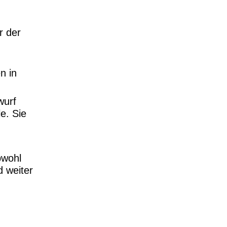
r der
n in
wurf
e. Sie
bwohl
d weiter