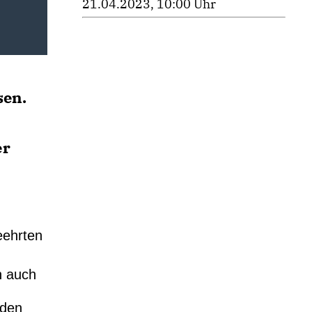
21.04.2023, 10:00 Uhr
sen.
er
eehrten
,
n auch
 den