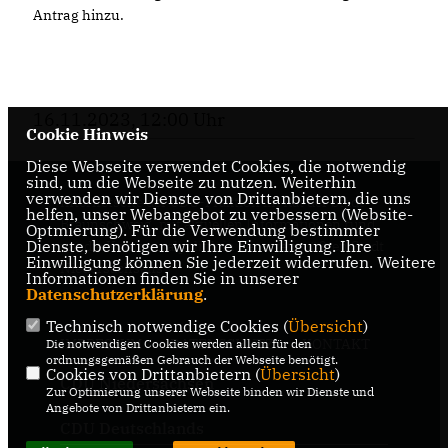
Antrag hinzu.
16.11.2023, 12:00 Uhr
Cookie Hinweis
Diese Webseite verwendet Cookies, die notwendig
sind, um die Webseite zu nutzen. Weiterhin
verwenden wir Dienste von Drittanbietern, die uns
Internetseite der CDU-Fraktion im Rat der Stadt
helfen, unser Webangebot zu verbessern (Website-
Braunschweig, mit aktuellen Informationen rund
Optmierung). Für die Verwendung bestimmter
Dienste, benötigen wir Ihre Einwilligung. Ihre
um die Kommunalpolitik in der zweitgrößten Stadt
Einwilligung können Sie jederzeit widerrufen. Weitere
Niedersachsens.
Informationen finden Sie in unserer
Datenschutzerklärung
.
Technisch notwendige Cookies (
Übersicht
)
IMPRESSUM
DATENSCHUTZ
KONTAKT
Die notwendigen Cookies werden allein für den
ordnungsgemäßen Gebrauch der Webseite benötigt.
Cookies von Drittanbietern (
Übersicht
)
CDU Niedersachsen
Zur Optimierung unserer Webseite binden wir Dienste und
Angebote von Drittanbietern ein.
CDU Deutschlands