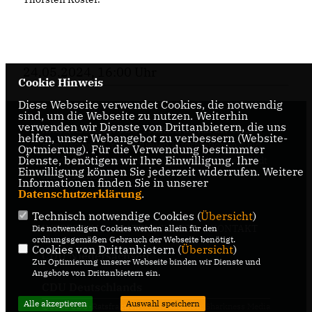
24.05.2024, 16:00 Uhr
Cookie Hinweis
Diese Webseite verwendet Cookies, die notwendig
sind, um die Webseite zu nutzen. Weiterhin
verwenden wir Dienste von Drittanbietern, die uns
Internetseite der CDU-Fraktion im Rat der Stadt
helfen, unser Webangebot zu verbessern (Website-
Braunschweig, mit aktuellen Informationen rund
Optmierung). Für die Verwendung bestimmter
Dienste, benötigen wir Ihre Einwilligung. Ihre
um die Kommunalpolitik in der zweitgrößten Stadt
Einwilligung können Sie jederzeit widerrufen. Weitere
Niedersachsens.
Informationen finden Sie in unserer
Datenschutzerklärung
.
Technisch notwendige Cookies (
Übersicht
)
IMPRESSUM
DATENSCHUTZ
KONTAKT
Die notwendigen Cookies werden allein für den
ordnungsgemäßen Gebrauch der Webseite benötigt.
Cookies von Drittanbietern (
Übersicht
)
CDU Niedersachsen
Zur Optimierung unserer Webseite binden wir Dienste und
Angebote von Drittanbietern ein.
CDU Deutschlands
Alle akzeptieren
Auswahl speichern
@2026 CDU-Ratsfraktion
Realisation: Sharkness Media