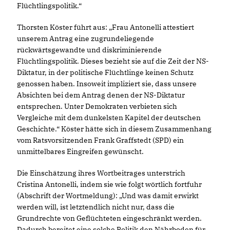
Flüchtlingspolitik.“
Thorsten Köster führt aus: „Frau Antonelli attestiert
unserem Antrag eine zugrundeliegende
rückwärtsgewandte und diskriminierende
Flüchtlingspolitik. Dieses bezieht sie auf die Zeit der NS-
Diktatur, in der politische Flüchtlinge keinen Schutz
genossen haben. Insoweit impliziert sie, dass unsere
Absichten bei dem Antrag denen der NS-Diktatur
entsprechen. Unter Demokraten verbieten sich
Vergleiche mit dem dunkelsten Kapitel der deutschen
Geschichte.“ Köster hätte sich in diesem Zusammenhang
vom Ratsvorsitzenden Frank Graffstedt (SPD) ein
unmittelbares Eingreifen gewünscht.
Die Einschätzung ihres Wortbeitrages unterstrich
Cristina Antonelli, indem sie wie folgt wörtlich fortfuhr
(Abschrift der Wortmeldung): „Und was damit erwirkt
werden will, ist letztendlich nicht nur, dass die
Grundrechte von Geflüchteten eingeschränkt werden.
Dadurch bereitet eine solche Politik den Nährboden für