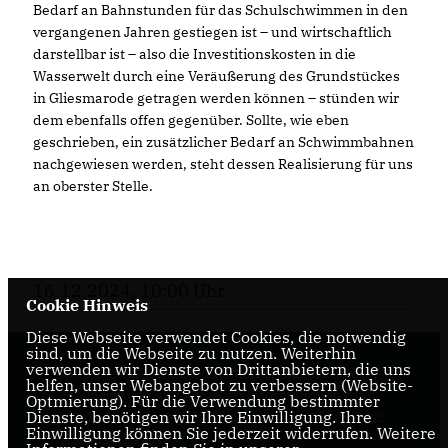
Bedarf an Bahnstunden für das Schulschwimmen in den
vergangenen Jahren gestiegen ist – und wirtschaftlich
darstellbar ist – also die Investitionskosten in die
Wasserwelt durch eine Veräußerung des Grundstückes
in Gliesmarode getragen werden können – stünden wir
dem ebenfalls offen gegenüber. Sollte, wie eben
geschrieben, ein zusätzlicher Bedarf an Schwimmbahnen
nachgewiesen werden, steht dessen Realisierung für uns
an oberster Stelle.
16.12.2024, 10:00 Uhr
Cookie Hinweis
Diese Webseite verwendet Cookies, die notwendig
sind, um die Webseite zu nutzen. Weiterhin
verwenden wir Dienste von Drittanbietern, die uns
Internetseite der CDU-Fraktion im Rat der Stadt
helfen, unser Webangebot zu verbessern (Website-
Braunschweig, mit aktuellen Informationen rund
Optmierung). Für die Verwendung bestimmter
Dienste, benötigen wir Ihre Einwilligung. Ihre
um die Kommunalpolitik in der zweitgrößten Stadt
Einwilligung können Sie jederzeit widerrufen. Weitere
Niedersachsens.