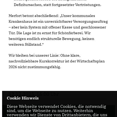
Defizitursachen, statt fortgesetzter Vertröstungen.
Merfort betont abschließend: „Unser kommunales
Krankenhaus ist ein unverzichtbarer Versorgungsauftrag
– aber kein System mit offener Kasse und geschlossener
Tür. Die Lage ist zu ernst für Schönfärberei. Wir
benötigen endlich strukturelle Bewegung, keinen
weiteren Stillstand.“
Wir bleiben bei unserer Linie: Ohne klare,
nachvollziehbare Kurskorrektur ist der Wirtschaftsplan
2026 nicht zustimmungsfähig.
12.12.2025, 16:00 Uhr
Cookie Hinweis
Diese Webseite verwendet Cookies, die notwendig
sind, um die Webseite zu nutzen. Weiterhin
verwenden wir Dienste von Drittanbietern, die uns
Internetseite der CDU-Fraktion im Rat der Stadt