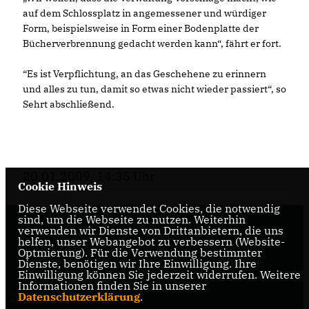
auf dem Schlossplatz in angemessener und würdiger
Form, beispielsweise in Form einer Bodenplatte der
Bücherverbrennung gedacht werden kann“, fährt er fort.
“Es ist Verpflichtung, an das Geschehene zu erinnern
und alles zu tun, damit so etwas nicht wieder passiert“, so
Sehrt abschließend.
20.01.2009, 14:35 Uhr
Cookie Hinweis
Diese Webseite verwendet Cookies, die notwendig
sind, um die Webseite zu nutzen. Weiterhin
verwenden wir Dienste von Drittanbietern, die uns
Internetseite der CDU-Fraktion im Rat der Stadt
helfen, unser Webangebot zu verbessern (Website-
Braunschweig, mit aktuellen Informationen rund
Optmierung). Für die Verwendung bestimmter
Dienste, benötigen wir Ihre Einwilligung. Ihre
um die Kommunalpolitik in der zweitgrößten Stadt
Einwilligung können Sie jederzeit widerrufen. Weitere
Niedersachsens.
Informationen finden Sie in unserer
Datenschutzerklärung
.