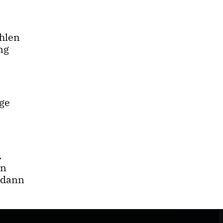
ehlen
ng
ige
.
en
 dann