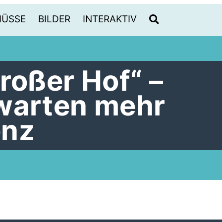
HÜSSE
BILDER
INTERAKTIV
roßer Hof“ –
warten mehr
enz