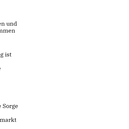
gen und
nommen
 ist
e
e Sorge
nmarkt