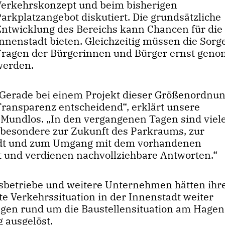
Verkehrskonzept und beim bisherigen
arkplatzangebot diskutiert. Die grundsätzliche
Entwicklung des Bereichs kann Chancen für die
Innenstadt bieten. Gleichzeitig müssen die Sor
Fragen der Bürgerinnen und Bürger ernst ge
werden.
Gerade bei einem Projekt dieser Größenordnung
Transparenz entscheidend“, erklärt unsere
 Mundlos. „In den vergangenen Tagen sind viel
besondere zur Zukunft des Parkraums, zur
tadt und zum Umgang mit dem vorhandenen
t und verdienen nachvollziehbare Antworten.“
sbetriebe und weitere Unternehmen hätten ihr
e Verkehrssituation in der Innenstadt weiter
ungen rund um die Baustellensituation am Hage
 ausgelöst.