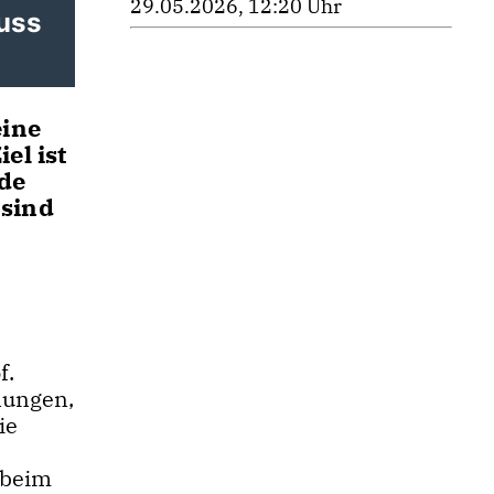
29.05.2026, 12:20 Uhr
uss
eine
el ist
nde
 sind
f.
nungen,
ie
 beim