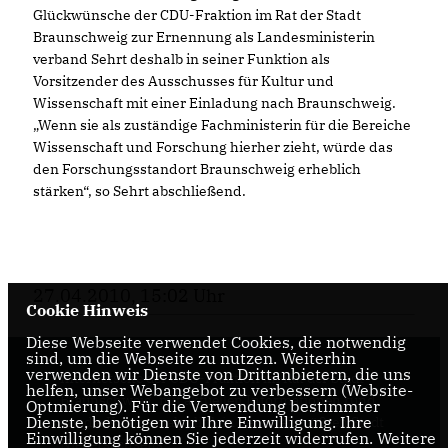
Glückwünsche der CDU-Fraktion im Rat der Stadt
Braunschweig zur Ernennung als Landesministerin
verband Sehrt deshalb in seiner Funktion als
Vorsitzender des Ausschusses für Kultur und
Wissenschaft mit einer Einladung nach Braunschweig.
Wenn sie als zuständige Fachministerin für die Bereiche
Wissenschaft und Forschung hierher zieht, würde das
den Forschungsstandort Braunschweig erheblich
stärken“, so Sehrt abschließend.
27.04.2010, 15:02 Uhr
Cookie Hinweis
Diese Webseite verwendet Cookies, die notwendig
sind, um die Webseite zu nutzen. Weiterhin
verwenden wir Dienste von Drittanbietern, die uns
Internetseite der CDU-Fraktion im Rat der Stadt
helfen, unser Webangebot zu verbessern (Website-
Braunschweig, mit aktuellen Informationen rund
Optmierung). Für die Verwendung bestimmter
Dienste, benötigen wir Ihre Einwilligung. Ihre
um die Kommunalpolitik in der zweitgrößten Stadt
Einwilligung können Sie jederzeit widerrufen. Weitere
Niedersachsens.