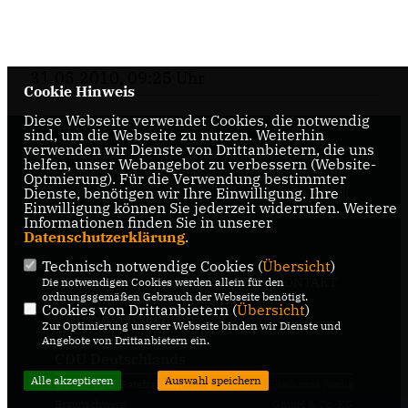
31.05.2010, 09:25 Uhr
Cookie Hinweis
Diese Webseite verwendet Cookies, die notwendig
sind, um die Webseite zu nutzen. Weiterhin
verwenden wir Dienste von Drittanbietern, die uns
Internetseite der CDU-Fraktion im Rat der Stadt
helfen, unser Webangebot zu verbessern (Website-
Braunschweig, mit aktuellen Informationen rund
Optmierung). Für die Verwendung bestimmter
Dienste, benötigen wir Ihre Einwilligung. Ihre
um die Kommunalpolitik in der zweitgrößten Stadt
Einwilligung können Sie jederzeit widerrufen. Weitere
Niedersachsens.
Informationen finden Sie in unserer
Datenschutzerklärung
.
Technisch notwendige Cookies (
Übersicht
)
IMPRESSUM
DATENSCHUTZ
KONTAKT
Die notwendigen Cookies werden allein für den
ordnungsgemäßen Gebrauch der Webseite benötigt.
Cookies von Drittanbietern (
Übersicht
)
CDU Niedersachsen
Zur Optimierung unserer Webseite binden wir Dienste und
Angebote von Drittanbietern ein.
CDU Deutschlands
Alle akzeptieren
Auswahl speichern
@2026 CDU-Ratsfraktion
Realisation: Sharkness Media
Braunschweig
GmbH & Co. KG